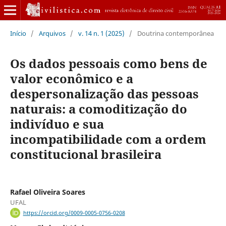
Início
/
Arquivos
/
v. 14 n. 1 (2025)
/
Doutrina contemporânea
Os dados pessoais como bens de
valor econômico e a
despersonalização das pessoas
naturais: a comoditização do
indivíduo e sua
incompatibilidade com a ordem
constitucional brasileira
Rafael Oliveira Soares
UFAL
https://orcid.org/0009-0005-0756-0208